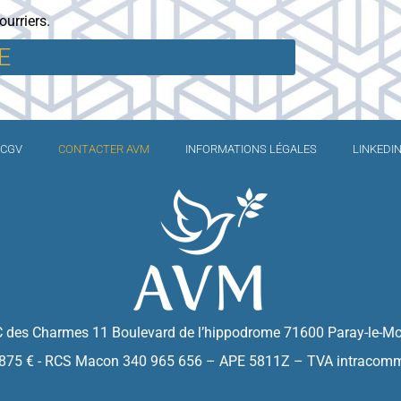
urriers.
E
CGV
CONTACTER AVM
INFORMATIONS LÉGALES
LINKEDI
 des Charmes 11 Boulevard de l’hippodrome 71600 Paray-le-Mo
9.875 € - RCS Macon 340 965 656 – APE 5811Z – TVA intracom