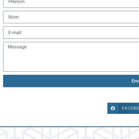
Env
FACEB